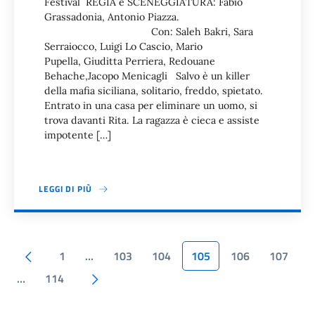
Festival REGIA e SCENEGGIATURA: Fabio
Grassadonia, Antonio Piazza.
Con: Saleh Bakri, Sara
Serraiocco, Luigi Lo Cascio, Mario
Pupella, Giuditta Perriera, Redouane
Behache,Jacopo Menicagli Salvo è un killer
della mafia siciliana, solitario, freddo, spietato.
Entrato in una casa per eliminare un uomo, si
trova davanti Rita. La ragazza è cieca e assiste
impotente […]
LEGGI DI PIÙ
Paginazione
Pagina precedente
1
…
103
104
105
106
107
Pagina successiva
…
114