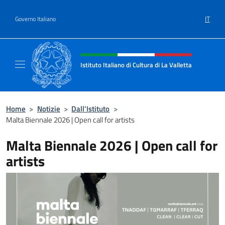
Salta al contenuto
IT
Governo Italiano
Intestazione sito, social e menù
Istituto Italiano di Cultura di La Valletta
Il sito ufficiale dell'Istituto Italiano di Cultu
Home
>
Notizie
>
Dall’Istituto
>
Malta Biennale 2026 | Open call for artists
Malta Biennale 2026 | Open call for
artists