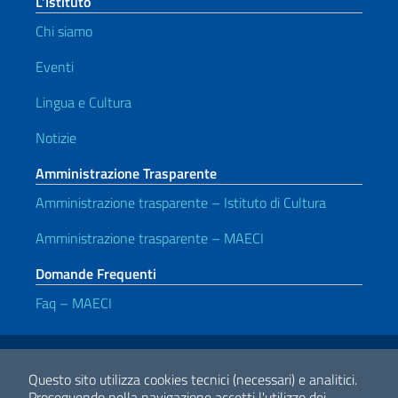
L’Istituto
Chi siamo
Eventi
Lingua e Cultura
Notizie
Amministrazione Trasparente
Amministrazione trasparente – Istituto di Cultura
Amministrazione trasparente – MAECI
Domande Frequenti
Faq – MAECI
Link Utili
Note legali
Privacy e cookie policy
Dichiarazione di accessibilità
Questo sito utilizza cookies tecnici (necessari) e analitici.
Proseguendo nella navigazione accetti l'utilizzo dei