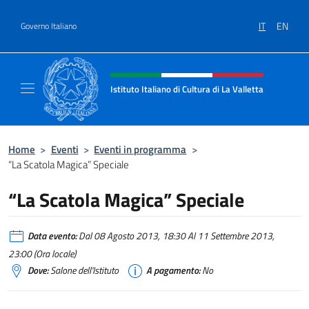
Salta al contenuto
IT
EN
Governo Italiano
Intestazione sito, social e menù
Istituto Italiano di Cultura di La Valletta
Il sito ufficiale dell'Istituto Italiano di Cultu
Home
>
Eventi
>
Eventi in programma
>
“La Scatola Magica” Speciale
“La Scatola Magica” Speciale
Data evento:
Dal 08 Agosto 2013, 18:30 Al 11 Settembre 2013,
23:00 (Ora locale)
Dove:
Salone dell'Istituto
A pagamento:
No